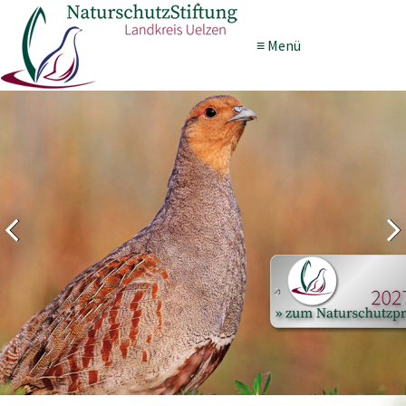
≡ Menü